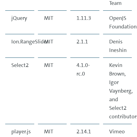
Team
jQuery
MIT
1.11.3
OpenJS
Foundation
Ion.RangeSlider
MIT
2.1.1
Denis
Ineshin
Select2
MIT
4.1.0-
Kevin
rc.0
Brown,
Igor
Vaynberg,
and
Select2
contributor
player.js
MIT
2.14.1
Vimeo