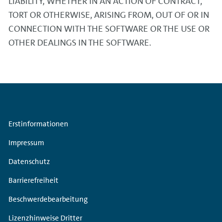
LIABILITY, WHETHER IN AN ACTION OF CONTRACT,
TORT OR OTHERWISE, ARISING FROM, OUT OF OR IN
CONNECTION WITH THE SOFTWARE OR THE USE OR
OTHER DEALINGS IN THE SOFTWARE.
Wichtige
Erstinformationen
Links
Impressum
und
Datenschutz
Kleingedrucktes.
Barrierefreiheit
Beschwerdebearbeitung
Lizenzhinweise Dritter