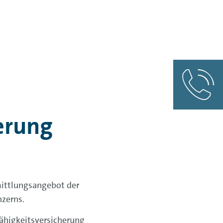
herung
mittlungs­angebot der
zerns.
fähigkeits­versicherung