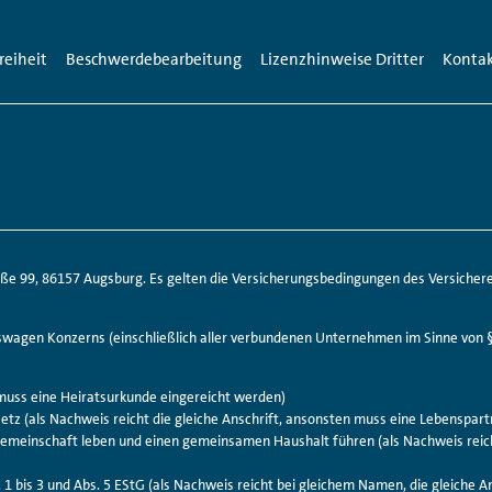
reiheit
Beschwerdebearbeitung
Lizenzhinweise Dritter
Konta
aße 99, 86157 Augsburg. Es gelten die Versicherungs­bedingungen des Versichere
kswagen Konzerns (einschließlich aller verbundenen Unternehmen im Sinne von §
 muss eine Heirats­urkunde eingereicht werden)
etz (als Nachweis reicht die gleiche Anschrift, ansonsten muss eine Lebens­part
 Gemein­schaft leben und einen gemein­samen Haushalt führen (als Nachweis rei
r. 1 bis 3 und Abs. 5 EStG (als Nachweis reicht bei gleichem Namen, die gleiche An