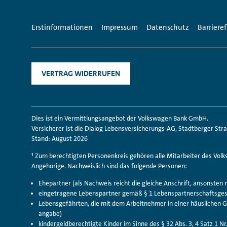
Wichtige
Erstinformationen
Impressum
Datenschutz
Barrieref
Links
und
VERTRAG WIDERRUFEN
Kleingedrucktes.
Dies ist ein Vermittlungs­angebot der Volkswagen Bank GmbH.
Versicherer ist die Dialog Lebens­versicherungs-AG, Stadtberger Str
Stand: August 2026
¹ Zum berechtigten Personenkreis gehören alle Mitarbeiter des Vol
Angehörige. Nachweislich sind das folgende Personen:
Ehepartner (als Nachweis reicht die gleiche Anschrift, ansonsten
eingetragene Lebens­partner gemäß § 1 Lebens­partner­schafts­ges
Lebens­gefährten, die mit dem Arbeit­nehmer in einer häuslichen
angabe)
kinder­geld­berechtigte Kinder im Sinne des § 32 Abs. 3, 4 Satz 1 N